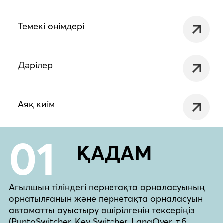
Темекі өнімдері
Дәрілер
Аяқ киім
01
ҚАДАМ
Ағылшын тіліндегі пернетақта орналасуының
орнатылғанын және пернетақта орналасуын
автоматты ауыстыру өшірілгенін тексеріңіз
(PuntoSwitcher, Key Switcher, LangOver, т.б.