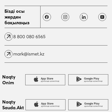
Жіберу
Бізді осы
жерден
бақылаңыз
8 800 080 6565
mark@ismet.kz
Naqty
App Store
Google Play
Onim
дүкенінде қолжетімді
дүкенінде қолжетімді
Naqty
App Store
Google Play
Sauda.Akt
дүкенінде қолжетімді
дүкенінде қолжетімді