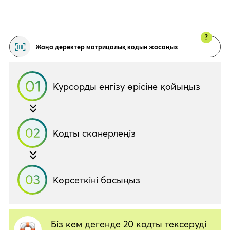
?
Жаңа деректер матрицалық кодын жасаңыз
Курсорды енгізу өрісіне қойыңыз
Кодты сканерлеңіз
Көрсеткіні басыңыз
Біз кем дегенде 20 кодты тексеруді