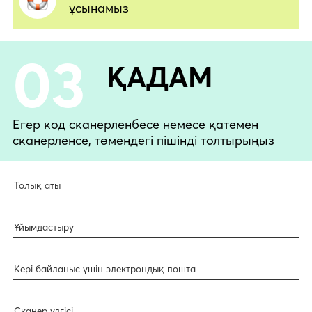
ұсынамыз
03
ҚАДАМ
Егер код сканерленбесе немесе қатемен
сканерленсе, төмендегі пішінді толтырыңыз