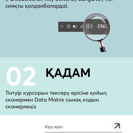
сияқты қолданбаларда).
02
ҚАДАМ
Тінтуір курсорын тексеру өрісіне қойып,
сканермен Data Matrix сынақ кодын
сканерлеңіз