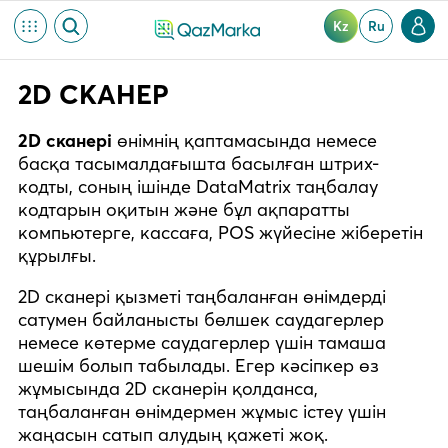
Kz
Ru
2D СКАНЕР
2D сканері
өнімнің қаптамасында немесе
басқа тасымалдағышта басылған штрих-
кодты, соның ішінде DataMatrix таңбалау
кодтарын оқитын және бұл ақпаратты
компьютерге, кассаға, POS жүйесіне жіберетін
құрылғы.
2D сканері қызметі таңбаланған өнімдерді
сатумен байланысты бөлшек саудагерлер
немесе көтерме саудагерлер үшін тамаша
шешім болып табылады. Егер кәсіпкер өз
жұмысында 2D сканерін қолданса,
таңбаланған өнімдермен жұмыс істеу үшін
жаңасын сатып алудың қажеті жоқ.