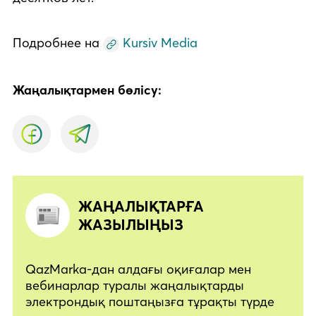
Подробнее на
Kursiv Media
Жаңалықтармен бөлісу:
ЖАҢАЛЫҚТАРҒА
ЖАЗЫЛЫҢЫЗ
QazMarka-дан алдағы оқиғалар мен
вебинарлар туралы жаңалықтарды
электрондық поштаңызға тұрақты түрде