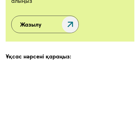
алыңыз
Жазылу
Ұқсас нәрсені қараңыз: