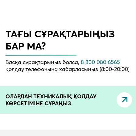
ТАҒЫ СҰРАҚТАРЫҢЫЗ
БАР МА?
Басқа сұрақтарыңыз болса,
8 800 080 6565
қолдау телефонына хабарласыңыз (8:00-20:00)
ОЛАРДАН ТЕХНИКАЛЫҚ ҚОЛДАУ
КӨРСЕТІМІНЕ СҰРАҢЫЗ