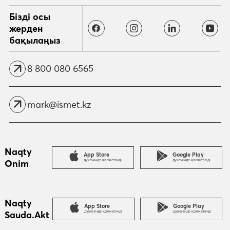
Бізді осы
жерден
бақылаңыз
8 800 080 6565
mark@ismet.kz
Naqty
App Store
Google Play
Onim
дүкенінде қолжетімді
дүкенінде қолжетімді
Naqty
App Store
Google Play
Sauda.Akt
дүкенінде қолжетімді
дүкенінде қолжетімді