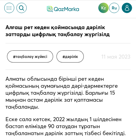
Kz
Ru
Алғаш рет кеден қоймасында дәрілік
заттарды цифрлық таңбалау жүргізілд
11 мая 2023
таңбалау жүйесі
дәрілік
Алматы облысында бірінші рет кеден
қоймасының аумағында дәрі-дәрмектерге
цифрлық таңбалау жүргізілді. Барлығы 15
мыңнан астам дәрілік зат қаптамасы
таңбаланды.
Еске сала кетсек, 2022 жылдың 1 шілдесінен
бастап елімізде 90 атаудан тұратын
таңбаланатын дәрілік заттың тізбесі бекітілді.