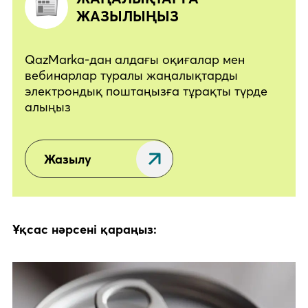
ЖАЗЫЛЫҢЫЗ
QazMarka-дан алдағы оқиғалар мен
вебинарлар туралы жаңалықтарды
электрондық поштаңызға тұрақты түрде
алыңыз
Жазылу
Ұқсас нәрсені қараңыз: