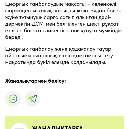
Цифрлық таңбалаудың мақсаты – көлеңкелі
фармацевтикалық нарықты жою. Бұдан бөлек
жүйе тұтынушыларға сатып алынған дәрі-
дәрмектің ДСМ-мен белгіленген шекті рұқсат
етілген бағаға сәйкестігін анықтауға мүмкіндік
береді.
Цифрлық таңбалау және қадағалау тауар
айналымының ашықтығын қамтамасыз ету
мақсатында бүкіл әлемде қолданылады.
Жаңалықтармен бөлісу:
ЖАҢАЛЫҚТАРҒА