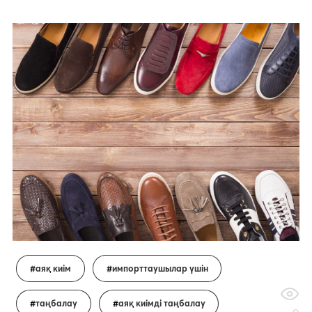
аяқ киім
импорттаушылар үшін
таңбалау
аяқ киімді таңбалау