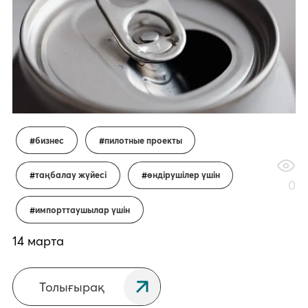
бизнес
пилотные проекты
таңбалау жүйесі
өндірушілер үшін
0
импорттаушылар үшін
14 марта
Толығырақ