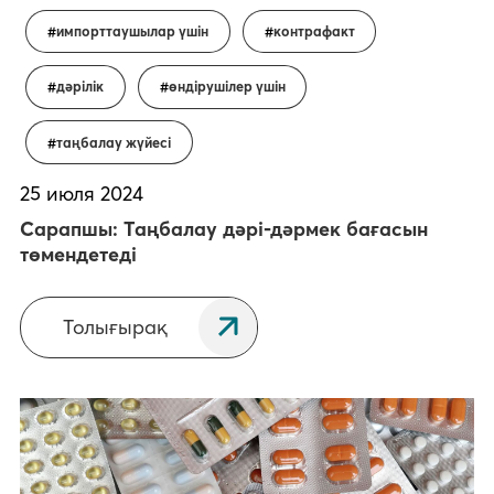
импорттаушылар үшін
контрафакт
дәрілік
өндірушілер үшін
таңбалау жүйесі
25 июля 2024
Сарапшы: Таңбалау дәрі-дәрмек бағасын
төмендетеді
Толығырақ