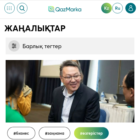
Kz
Ru
ЖАҢАЛЫҚТАР
Барлық тегтер
бизнес
заңнама
өзгерістер