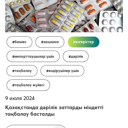
бизнес
заңнама
өзгерістер
импорттаушылар үшін
дәрілік
таңбалау
өндірушілер үшін
таңбалау жүйесі
9 июля 2024
Қазақстанда дәрілік заттарды міндетті
таңбалау басталды