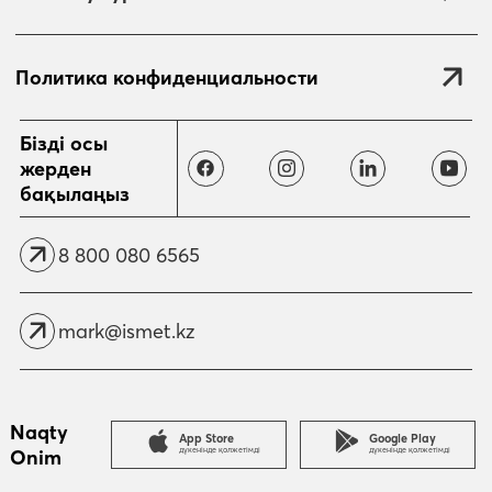
Политика конфиденциальности
Жіберу
Бізді осы
жерден
бақылаңыз
8 800 080 6565
mark@ismet.kz
Naqty
App Store
Google Play
Onim
дүкенінде қолжетімді
дүкенінде қолжетімді