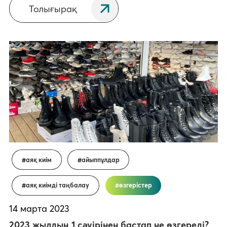
Толығырақ
аяқ киім
айыппұлдар
аяқ киімді таңбалау
өзгерістер
14 марта 2023
2023 жылдың 1 сәуірінен бастап не өзгереді?