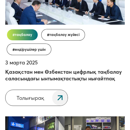
таңбалау
таңбалау жүйесі
өндірушілер үшін
3 марта 2025
Қазақстан мен Өзбекстан цифрлық таңбалау
саласындағы ынтымақтастықты нығайтпақ
Толығырақ