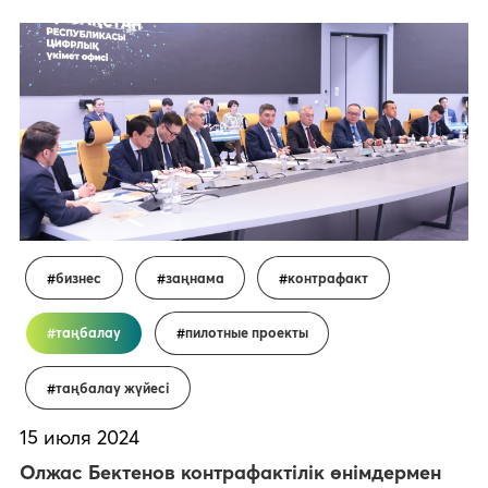
бизнес
заңнама
контрафакт
таңбалау
пилотные проекты
таңбалау жүйесі
15 июля 2024
Олжас Бектенов контрафактілік өнімдермен