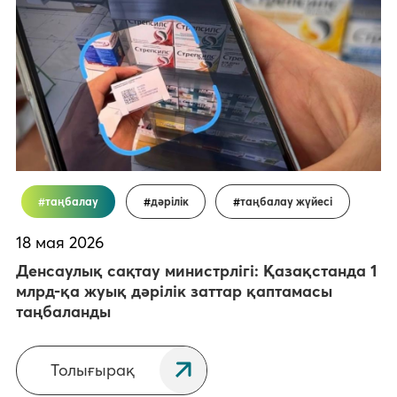
таңбалау
дәрілік
таңбалау жүйесі
18 мая 2026
Денсаулық сақтау министрлігі: Қазақстанда 1
млрд-қа жуық дәрілік заттар қаптамасы
таңбаланды
Толығырақ