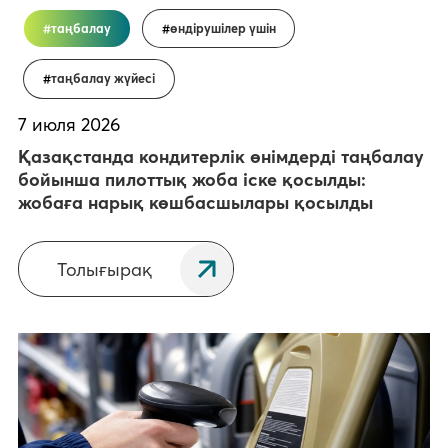
таңбалау
өндірушілер үшін
таңбалау жүйесі
7 июля 2026
Қазақстанда кондитерлік өнімдерді таңбалау
бойынша пилоттық жоба іске қосылды:
жобаға нарық көшбасшылары қосылды
Толығырақ