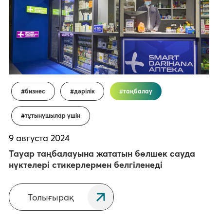
бизнес
дәрілік
таңбалау
тұтынушылар үшін
9 августа 2024
Тауар таңбалауына жататын бөлшек сауда
нүктелері стикерлермен белгіленеді
Толығырақ