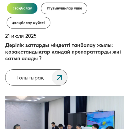
таңбалау
тұтынушылар үшін
таңбалау жүйесі
21 июля 2025
Дәрілік заттарды міндетті таңбалау жылы:
қазақстандықтар қандай препараттарды жиі
сатып алады ?
Толығырақ