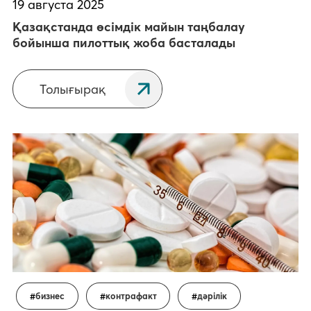
19 августа 2025
Қазақстанда өсімдік майын таңбалау
бойынша пилоттық жоба басталады
Толығырақ
бизнес
контрафакт
дәрілік