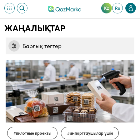
Kz
Ru
ЖАҢАЛЫҚТАР
Барлық тегтер
пилотные проекты
импорттаушылар үшін