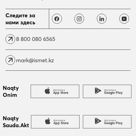
Отправить
Следите за
нами здесь
8 800 080 6565
mark@ismet.kz
Naqty
Доступно в
Доступно в
App Store
Google Play
Onim
Naqty
Доступно в
Доступно в
App Store
Google Play
Sauda.Akt