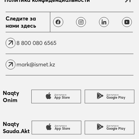
Отправить
Следите за
нами здесь
8 800 080 6565
mark@ismet.kz
Naqty
Доступно в
Доступно в
App Store
Google Play
Onim
Naqty
Доступно в
Доступно в
App Store
Google Play
Sauda.Akt