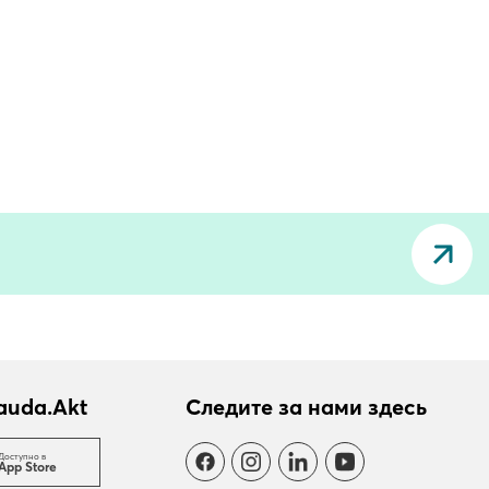
auda.Akt
Следите за нами здесь
Доступно в
App Store