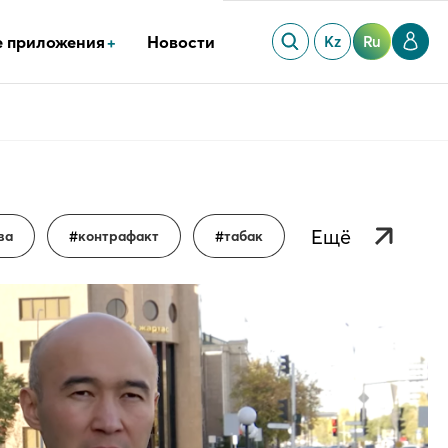
 приложения
Новости
Kz
Ru
ва
контрафакт
табак