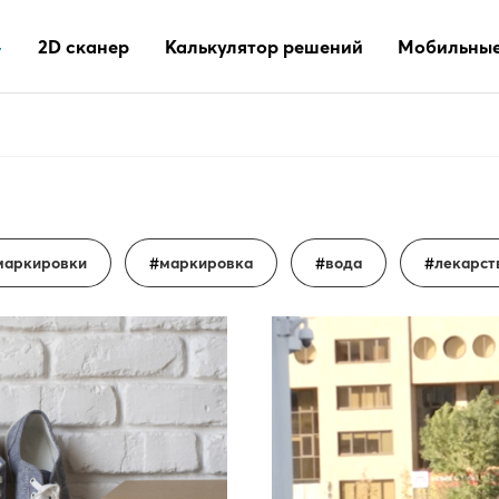
2D сканер
Калькулятор решений
Мобильные
маркировки
маркировка
вода
лекарст