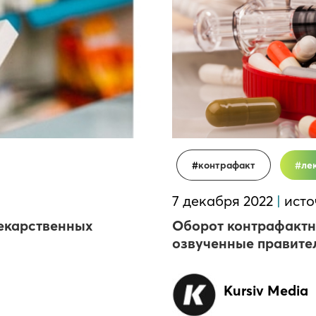
контрафакт
ле
7 декабря 2022
|
исто
екарственных
Оборот контрафактн
озвученные правите
Kursiv Media