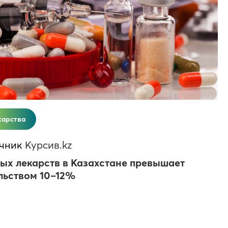
карства
чник
Курсив.kz
ых лекарств в Казахстане превышает
льством 10–12%