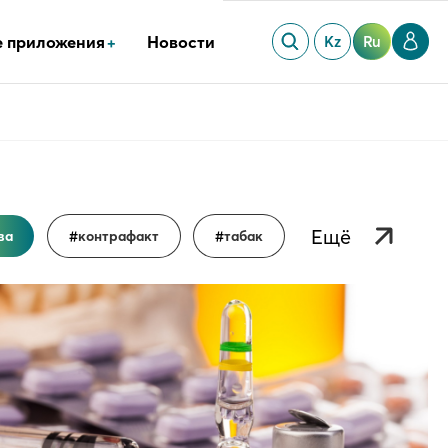
 приложения
Новости
Kz
Ru
ва
контрафакт
табак