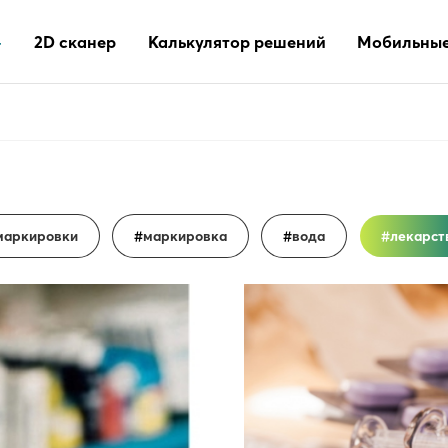
2D сканер
Калькулятор решений
Мобильные
маркировки
маркировка
вода
лекарст